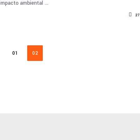
 impacto ambiental
27
01
02