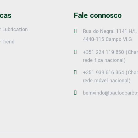
cas
Fale connosco
r Lubrication
Rua do Negral 1141 H/I,
4440-115 Campo VLG
-Trend
+351 224 119 850 (Ch
rede fixa nacional)
+351 939 616 364 (Ch
rede móvel nacional)
bemvindo@paulocbarbo