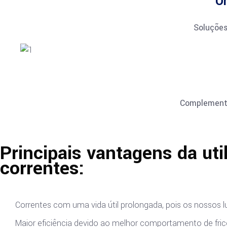
O
Soluções
Complementa
Principais vantagens da uti
correntes:
Correntes com uma vida útil prolongada, pois os nossos 
Maior eficiência devido ao melhor comportamento de fri