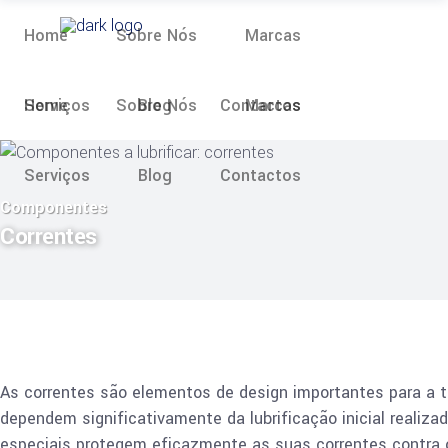
Home
Sobre Nós
Marcas
Home
Serviços
Sobre Nós
Blog
Contactos
Marcas
Serviços
Blog
Contactos
Componentes
Correntes
As correntes são elementos de design importantes para a tr
dependem significativamente da lubrificação inicial realiza
especiais protegem eficazmente as suas correntes contra o