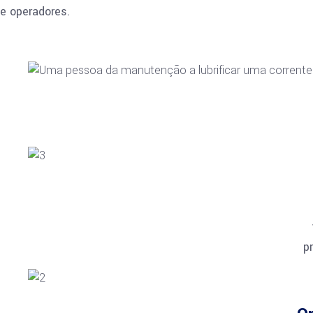
e operadores.
p